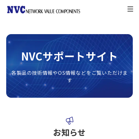
toggle
navigation
製品情報
お知らせ
NVCサポートサイト
契約・利用条件
各製品の技術情報やOS情報などをご覧いただけま
す
ナレッジベース
カスタマーポータル
お問合せ方法
お知らせ