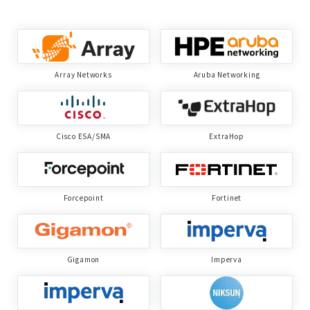
Array Networks
Aruba Networking
Cisco ESA/SMA
ExtraHop
Forcepoint
Fortinet
Gigamon
Imperva