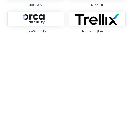
CloudWAF
NIKSUN
OrcaSecurity
Trellix（旧FireEye）
サイトポリシー
セキュリティポリシー
Copyright © 2005-2026 by Network Value Comp
onents Ltd.