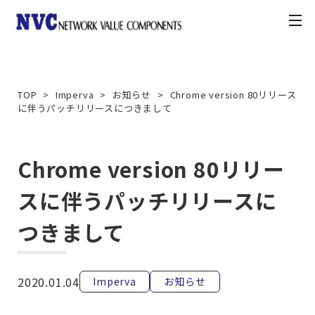
toggle
navigation
製品情報
TOP
Imperva
お知らせ
Chrome version 80リリース
に伴うパッチリリースにつきまして
お知らせ
契約・利用条件
Chrome version 80リリー
スに伴うパッチリリースに
ナレッジベース
つきまして
カスタマーポータル
2020.01.04
Imperva
お知らせ
お問合せ方法