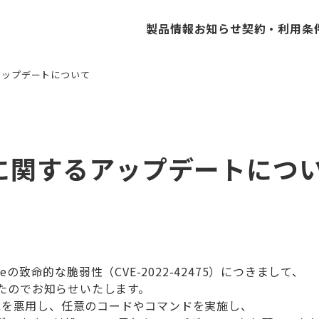
製品情報
お知らせ
契約・利用条
関するアップデートについて
Cisco ESA/SMA
ExtraHop
Forc
475 に関するアップデートにつ
CloudWAF
NIKSUN
OrcaS
Gateの致命的な脆弱性（CVE-2022-42475）につきまして、
ましたのでお知らせいたします。
PN機能を悪用し、任意のコードやコマンドを実施し、