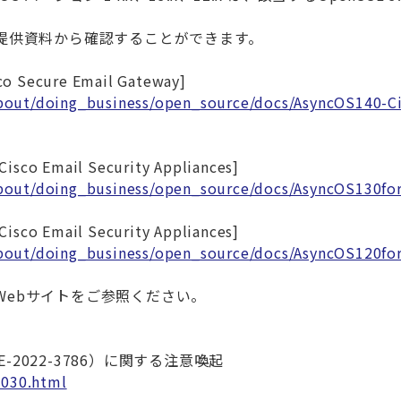
。
カ提供資料から確認することができます。
co Secure Email Gateway]
bout/doing_business/open_source/docs/AsyncOS140-
Cisco Email Security Appliances]
bout/doing_business/open_source/docs/AsyncOS130for
Cisco Email Security Appliances]
bout/doing_business/open_source/docs/AsyncOS120for
Webサイトをご参照ください。
VE-2022-3786）に関する注意喚起
0030.html