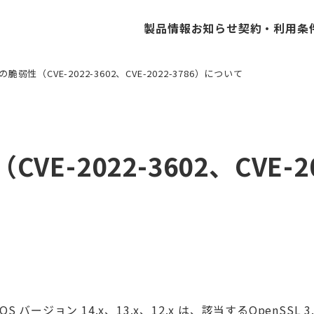
製品情報
お知らせ
契約・利用条
Lの脆弱性（CVE-2022-3602、CVE-2022-3786）について
Cisco ESA/SMA
ExtraHop
Forc
CVE-2022-3602、CVE-
CloudWAF
NIKSUN
OrcaS
OS バージョン 14.x、13.x、12.x は、該当するOpenSS