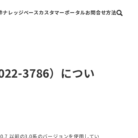
件
ナレッジベース
カスタマーポータル
お問合せ方法
epoint
Fortinet
2022-3786）につい
ecurity
Trellix（旧FireEye）
L 3.0.7 以前の3.0系のバージョンを使用してい