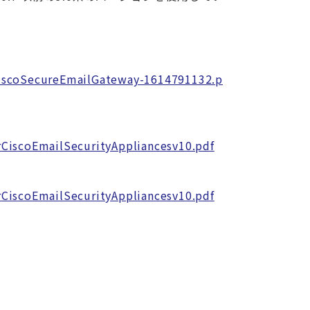
CiscoSecureEmailGateway-1614791132.p
CiscoEmailSecurityAppliancesv10.pdf
CiscoEmailSecurityAppliancesv10.pdf