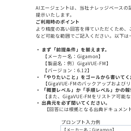
AI
エージェントは、当社ナレッジベースの
提示いたします。
ご利用時のポイント
より精度の高い回答を得ていただくため、
など可能な範囲でご記入ください。以下は
まず「前提条件」を揃えます。
【メーカー名：
Gigamon】
【製品名：例）
GigaVUE‑FM
】
【バージョン：6.12
】
「やりたいこと」をゴールから書いてく
【GigaVUE-FMのバックアップおよ
「概要レベル」か「手順レベル」かの報
【また、GigaVUE-FMをリストア
出典元を必ず聞いてください。
【回答には根拠となる出典ドキュメント
プロンプト入力例
【メーカー名：
Gigamon】