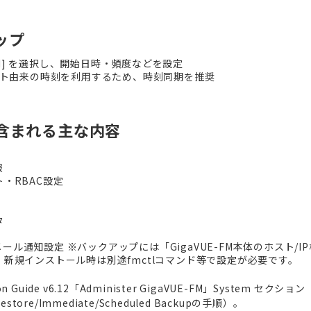
ップ
led] を選択し、開始日時・頻度などを設定
SXホスト由来の時刻を利用するため、時刻同期を推奨
含まれる主な内容
報
・RBAC設定
タ
NMP/メール通知設定 ※バックアップには「GigaVUE-FM本体のホスト/I
新規インストール時は別途fmctlコマンド等で設定が必要です。
on Guide v6.12「Administer GigaVUE-FM」System セクション
estore/Immediate/Scheduled Backupの手順）。