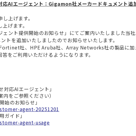
対応
AI
エージェント：
Gigamon社メーカードキュメント
追
申し上げます。
し上げます。
ジェント提供開始のお知らせ」にてご案内いたしました当社
メントを追加いたしましたのでお知らせいたします。
Fortinet
社、
HPE Aruba
社、
Array Networks
社の製品に加
回答をご利用いただけるようになります。
せ対応
AI
エージェント」
案内をご参照ください）
開始のお知らせ」
ustomer-agent-20251201
用ガイド」
ustomer-agent-usage