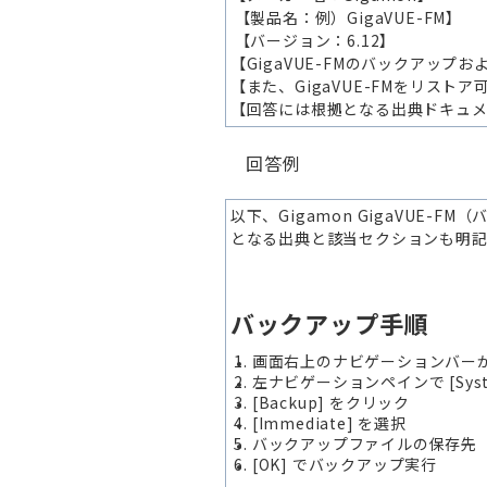
【製品名：例）
GigaVUE‑FM
】
【バージョン：6.12
】
【GigaVUE-FMのバックアッ
【また、GigaVUE-FMをリス
【回答には根拠となる出典ドキュ
回答例
以下、Gigamon GigaVUE
となる出典と該当セクションも明記
バックアップ手順
画面右上のナビゲーションバー
左ナビゲーションペインで [System] >
[Backup] をクリック
[Immediate] を選択
バックアップファイルの保存先
[OK] でバックアップ実行