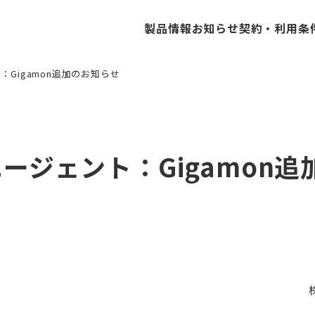
製品情報
お知らせ
契約・利用条
：Gigamon追加のお知らせ
Cisco ESA/SMA
ExtraHop
Forc
エージェント：Gigamon
CloudWAF
NIKSUN
OrcaS