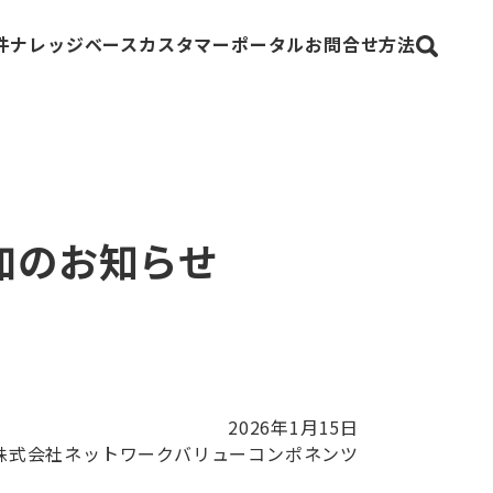
件
ナレッジベース
カスタマーポータル
お問合せ方法
epoint
Fortinet
追加のお知らせ
ecurity
Trellix（旧FireEye）
2026
年
1
月
15
日
株式会社ネットワークバリューコンポネンツ