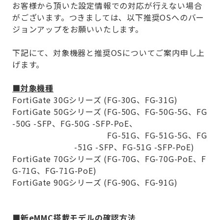
お客様から頂いた設定情報での対応が行えない場合
がございます。つきましては、以下推奨
OS
へのバー
ジョンアップをお願いいたします。
下記にて、対象機器と推奨
OS
についてご案内申し上
げます。
■対象機種
FortiGate 30G
シリーズ
(FG-30G
、
FG-31G)
FortiGate 50G
シリーズ
(FG-50G
、
FG-50G-5G
、
FG
-50G -SFP
、
FG-50G -SFP-PoE
、
FG-51G
、
FG-51G-5G
、
FG
-51G -SFP
、
FG-51G -SFP-PoE)
FortiGate 70G
シリーズ
(FG-70G
、
FG-70G-PoE
、
F
G-71G
、
FG-71G-PoE)
FortiGate 90G
シリーズ
(FG-90G
、
FG-91G)
■新
eMMC
搭載モデルの確認方法