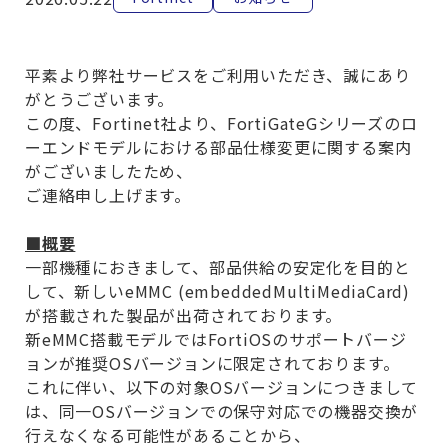
平素より弊社サービスをご利用いただき、誠にあり
がとうございます。
この度、
Fortinet
社より、
FortiGateG
シリーズのロ
ーエンドモデルにおける部品仕様変更に関する案内
がございましたため、
ご連絡申し上げます。
■概要
一部機種におきまして、部品供給の安定化を目的と
して、新しい
eMMC (embeddedMultiMediaCard)
が搭載された製品が出荷されております。
新eMMC搭載モデルではFortiOSのサポートバージ
ョンが推奨OSバージョンに限定されております。
これに伴い、以下の対象
OS
バージョンにつきまして
は、同一
OS
バージョンでの保守対応での機器交換が
行えなくなる可能性があることから、