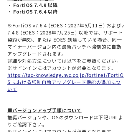
FortiOS 7.4.9
以降
FortiOS 7.6.4
以降
※
FortiOS v7.6.4 (EOES
：
2027
年
5
月
11
日
)
および
v
7.4.8 (EOES
：
2028
年
7
月
25
日
)
以降では、サポート
契約が無効、または
EOES
到達している場合、同一
マイナーバージョン内の最新パッチへ強制的に自動
アップグレードされます。
詳細や対処方法については以下をご参照ください。
※
サインインにはアカウントが必要となります。
https://tac-knowledge.nvc.co.jp/fortinet/FortiO
S における強制自動アップグレード機能の追加につ
いて
■バージョンアップ手順について
推奨バージョンや、
OS
のダウンロードは下記
URL
よ
りご確認下さい。
※サインインにはアカウントが必要となります。