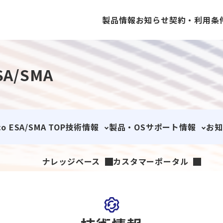
製品情報
お知らせ
契約・利用条
ESA/SMA
Cisco ESA/SMA
ExtraHop
Forc
co ESA/SMA TOP
技術情報
製品・OSサポート情報
お知
ナレッジベース
カスタマーポータル
CloudWAF
NIKSUN
OrcaS
co Content Security Ma
ement Appliance (SMA)
EOL情報
isco Secure Email and W
 Manager