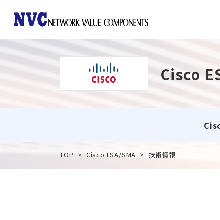
Cisco 
Array Networks
Aruba Networking
Cis
TOP
Cisco ESA/SMA
技術情報
Gigamon
Imperva
Cis
Cisco Email Security Appli
nag
システム・ツール関連情報
ance (ESA) / Cisco Secure E
/ C
mail Gateway
eb