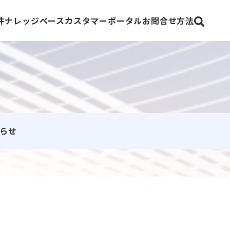
件
ナレッジベース
カスタマーポータル
お問合せ方法
epoint
Fortinet
らせ
ecurity
Trellix（旧FireEye）